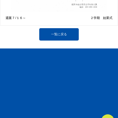
週案７/１６～
２学期 始業式
一覧に戻る